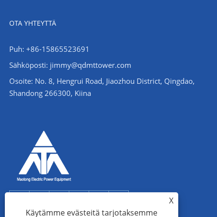
OTA YHTEYTTÄ
Puh: +86-15865523691
Sähköposti: jimmy@qdmttower.com
Osoite: No. 8, Hengrui Road, Jiaozhou District, Qingdao,
Shandong 266300, Kiina
X
Käytämme evästeitä tarjotaksemme