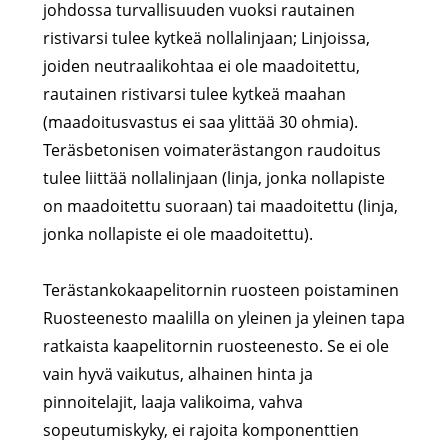
johdossa turvallisuuden vuoksi rautainen
ristivarsi tulee kytkeä nollalinjaan; Linjoissa,
joiden neutraalikohtaa ei ole maadoitettu,
rautainen ristivarsi tulee kytkeä maahan
(maadoitusvastus ei saa ylittää 30 ohmia).
Teräsbetonisen voimaterästangon raudoitus
tulee liittää nollalinjaan (linja, jonka nollapiste
on maadoitettu suoraan) tai maadoitettu (linja,
jonka nollapiste ei ole maadoitettu).
Terästankokaapelitornin ruosteen poistaminen
Ruosteenesto maalilla on yleinen ja yleinen tapa
ratkaista kaapelitornin ruosteenesto. Se ei ole
vain hyvä vaikutus, alhainen hinta ja
pinnoitelajit, laaja valikoima, vahva
sopeutumiskyky, ei rajoita komponenttien