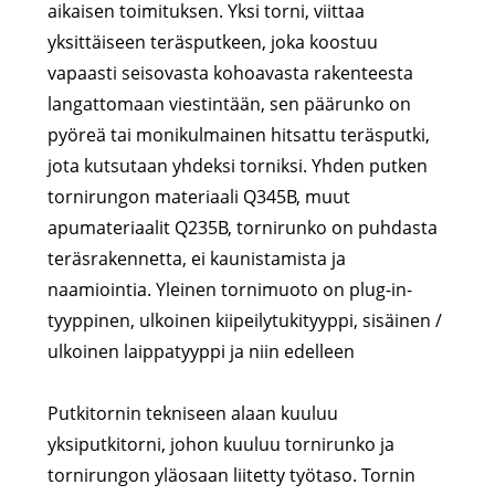
aikaisen toimituksen. Yksi torni, viittaa
yksittäiseen teräsputkeen, joka koostuu
vapaasti seisovasta kohoavasta rakenteesta
langattomaan viestintään, sen päärunko on
pyöreä tai monikulmainen hitsattu teräsputki,
jota kutsutaan yhdeksi torniksi. Yhden putken
tornirungon materiaali Q345B, muut
apumateriaalit Q235B, tornirunko on puhdasta
teräsrakennetta, ei kaunistamista ja
naamiointia. Yleinen tornimuoto on plug-in-
tyyppinen, ulkoinen kiipeilytukityyppi, sisäinen /
ulkoinen laippatyyppi ja niin edelleen
Putkitornin tekniseen alaan kuuluu
yksiputkitorni, johon kuuluu tornirunko ja
tornirungon yläosaan liitetty työtaso. Tornin