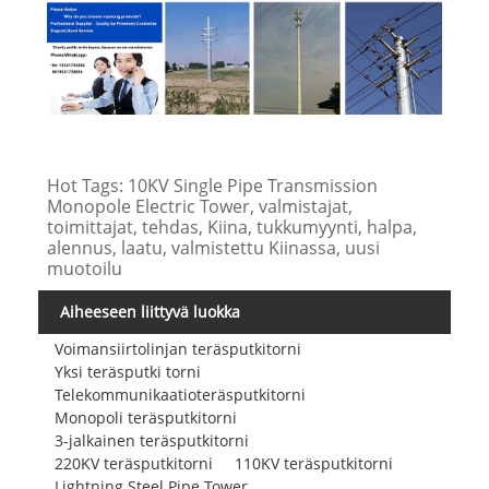
Hot Tags: 10KV Single Pipe Transmission
Monopole Electric Tower, valmistajat,
toimittajat, tehdas, Kiina, tukkumyynti, halpa,
alennus, laatu, valmistettu Kiinassa, uusi
muotoilu
Aiheeseen liittyvä luokka
Voimansiirtolinjan teräsputkitorni
Yksi teräsputki torni
Telekommunikaatioteräsputkitorni
Monopoli teräsputkitorni
3-jalkainen teräsputkitorni
220KV teräsputkitorni
110KV teräsputkitorni
Lightning Steel Pipe Tower