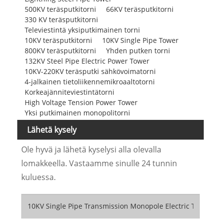
500KV teräsputkitorni
66KV teräsputkitorni
330 KV teräsputkitorni
Televiestintä yksiputkimainen torni
10KV teräsputkitorni
10KV Single Pipe Tower
800KV teräsputkitorni
Yhden putken torni
132KV Steel Pipe Electric Power Tower
10KV-220KV teräsputki sähkövoimatorni
4-jalkainen tietoliikennemikroaaltotorni
Korkeajänniteviestintätorni
High Voltage Tension Power Tower
Yksi putkimainen monopolitorni
Lähetä kysely
Ole hyvä ja lähetä kyselysi alla olevalla
lomakkeella. Vastaamme sinulle 24 tunnin
kuluessa.