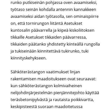
runko putkiseinän pohjassa oven avaamiseksi,
työtaso seinän kohdalla antennin kannakkeen
avaamiseksi aidan työtasolla, sen ominaispiirre
on, että tornirungon liitäntä Asetukset
kuntosalin päävarrella ja kiipeä kiskoliitoksen
tikkaille Asetukset tikkaiden päävarressa,
tikkaiden päätanko yhdistetty kiinteällä rungolla
ja tukiseinään kiinnitettävä tukirunko, tuki
kiinnityskehykseen.
Sähköterästangon vaatimukset linjan
rakentamisen maadoitukseen ovat seuraavat:
kun sähköterästangon kolmivaiheinen
nelijohdinjärjestelmän pienjännitejohto käyttää
teräsbetonipylvästä ja rautaista poikkivartta,
keskipisteestä suoraan maadoitetussa