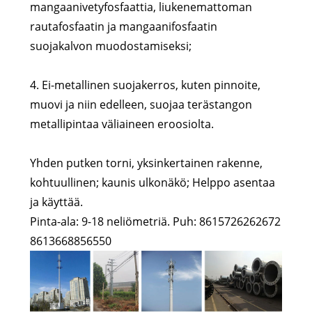
mangaanivetyfosfaattia, liukenemattoman
rautafosfaatin ja mangaanifosfaatin
suojakalvon muodostamiseksi;
4. Ei-metallinen suojakerros, kuten pinnoite,
muovi ja niin edelleen, suojaa terästangon
metallipintaa väliaineen eroosiolta.
Yhden putken torni, yksinkertainen rakenne,
kohtuullinen; kaunis ulkonäkö; Helppo asentaa
ja käyttää.
Pinta-ala: 9-18 neliömetriä. Puh: 8615726262672
8613668856550