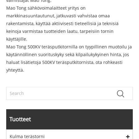
valmistajat Mao Tong.
Mao Tong sähkövoimalaitteet yritys on
markkinasuuntautunut, jatkuvasti vahvistaa omaa
rakentamista, käyttää aktiivisesti tieteellisiä ja teknisiä
keinoja varmistaa tuotteiden laatu, tarpeisiin tornin
käyttäjille.
Mao Tong 500KV teräsputkitornilla on tyypillinen muotoilu ja
käytännöllinen suorituskyky sekä kilpailukykyinen hinta, jos
haluat lisätietoja 500KV teräsputkitornista, ota rohkeasti
yhteyttä.
Tuotteet
Kulma terästorni