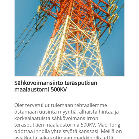
Sähkövoimansiirto teräsputkien
maalaustorni 500KV
Olet tervetullut tulemaan tehtaallemme
ostamaan uusinta myyntiä, alhaista hintaa ja
korkealaatuista sähkövoimansiirron
teräsputkien maalaustornia 500KV, Mao Tong
odottaa innolla yhteistyötä kanssasi. Meillä on
asiakkaita sekä kotimaan markkinoilta että