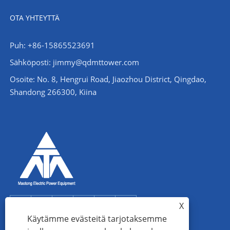
OTA YHTEYTTÄ
Puh: +86-15865523691
Sähköposti: jimmy@qdmttower.com
Osoite: No. 8, Hengrui Road, Jiaozhou District, Qingdao,
Shandong 266300, Kiina
X
Käytämme evästeitä tarjotaksemme