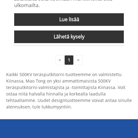
ulkomailta.
Lue lisää
Lähetä kysely
<
1
>
Kaikki 500KV teräsputkitorni-tuotteemme on valmistettu
Kiinassa, Mao Tong on yksi ammattimaisista 500KV
teräsputkitorni-valmistajista ja -toimittajista Kiinassa. Voit
ostaa niitä halvalla hinnalla ja korkealla laadulla
tehtaaltamme. Uudet designtuotteemme voivat antaa sinulle
alennuksen, tule tukkumyyntiin.