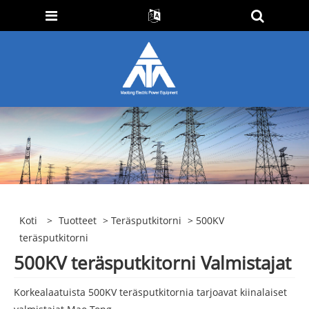
Koti
>
Tuotteet
>
Teräsputkitorni
> 500KV
teräsputkitorni
500KV teräsputkitorni Valmistajat
Korkealaatuista 500KV teräsputkitornia tarjoavat kiinalaiset