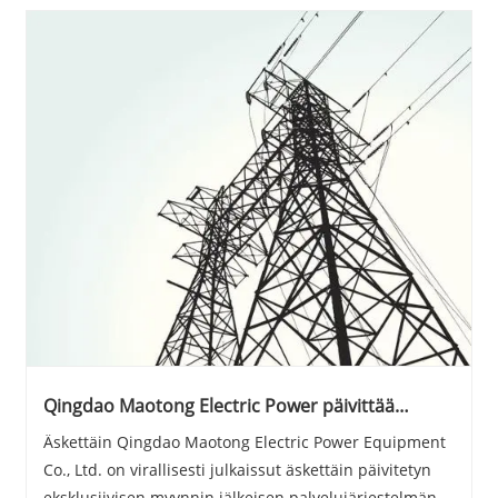
Qingdao Maotong Electric Power päivittää
maailmanlaajuista myynnin jälkeistä järjestelmää
Äskettäin Qingdao Maotong Electric Power Equipment
Co., Ltd. on virallisesti julkaissut äskettäin päivitetyn
eksklusiivisen myynnin jälkeisen palvelujärjestelmän