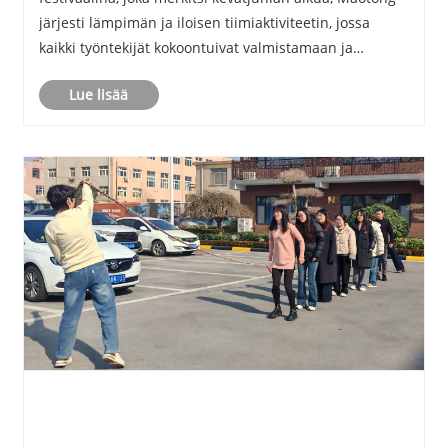
järjesti lämpimän ja iloisen tiimiaktiviteetin, jossa
kaikki työntekijät kokoontuivat valmistamaan ja
nauttimaan nyytit yhdessä perinteisten tapojen
Lue lisää
perimiseksi ja tiimin yhteenkuuluvuuden lisää......