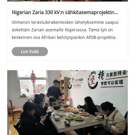
Nigerian Zaria 330 kV:n sähköasemaprojektin
eteneminen paikan päällä
Viimeisin terästukirakenteiden lähetyksemme saapui
äskettäin Zarian asemalle Nigeriassa. Tämä työ on
keskeinen osa Afrikan kehityspankin AfDB-projektia.
Lue lisää