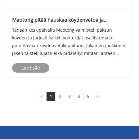
Maotong pitää hauskaa köydenvetoa ja
hyppynarua
Tänään keskipäivällä Maotong valmisteli paksun
köyden ja järjesti kaikki työntekijät osallistumaan
jännittävään köydenvetokilpailuun. Jokainen joukkueen
jäsen taisteli lujasti eikä pidätellyt mitään, antaen
kaikkensa intensiivisessä ottelussa, jossa kukaan ei
Lue lisää
halunnut päästää.
<
1
2
3
4
5
>