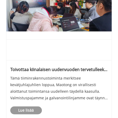
Toivottaa kiinalaisen uudenvuoden tervetulleeksi
Power Tower Solutions -ratkaisuilla
Tämä tiiminrakennustoiminta merkitsee
kevätjuhlajuhlien loppua, Maotong on virallisesti
aloittanut toimintansa uudelleen täydellä kaasulla.
Valmistuspajamme ja galvanointilinjamme ovat täynnä
toimintaa työntekijöiden palatessa kotikaupungeistaan
Lue lisää
​​tuoden takaisin juhlallisia siunauksia ja vahvaa työ......