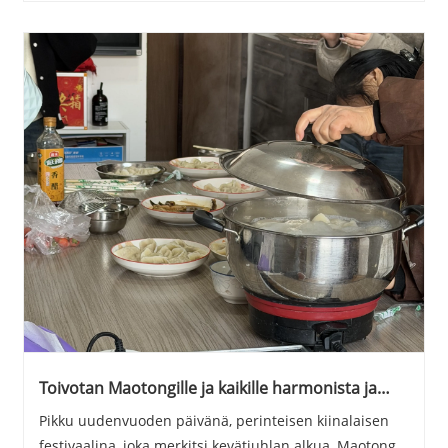
Toivotan Maotongille ja kaikille harmonista ja
menestyksellistä tulevaa vuotta
Pikku uudenvuoden päivänä, perinteisen kiinalaisen
festivaalina, joka merkitsi kevätjuhlan alkua, Maotong