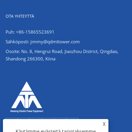
OTA YHTEYTTÄ
Puh: +86-15865523691
Sähköposti: jimmy@qdmttower.com
Osoite: No. 8, Hengrui Road, Jiaozhou District, Qingdao,
Shandong 266300, Kiina
X
Käytämme evästeitä tarjotaksemme