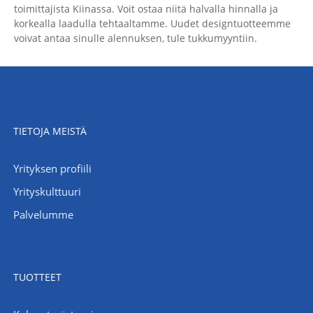
toimittajista Kiinassa. Voit ostaa niitä halvalla hinnalla ja
korkealla laadulla tehtaaltamme. Uudet designtuotteemme
voivat antaa sinulle alennuksen, tule tukkumyyntiin.
TIETOJA MEISTÄ
Yrityksen profiili
Yrityskulttuuri
Palvelumme
TUOTTEET