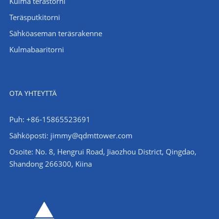
Kulma terästorni
Teräsputkitorni
Sähköaseman teräsrakenne
Kulmabaaritorni
OTA YHTEYTTÄ
Puh: +86-15865523691
Sähköposti: jimmy@qdmttower.com
Osoite: No. 8, Hengrui Road, Jiaozhou District, Qingdao,
Shandong 266300, Kiina