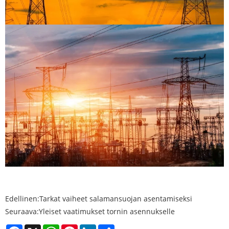
Edellinen:
Tarkat vaiheet salamansuojan asentamiseksi
Seuraava:
Yleiset vaatimukset tornin asennukselle
Facebook
X
WhatsApp
Pinterest
LinkedIn
Share