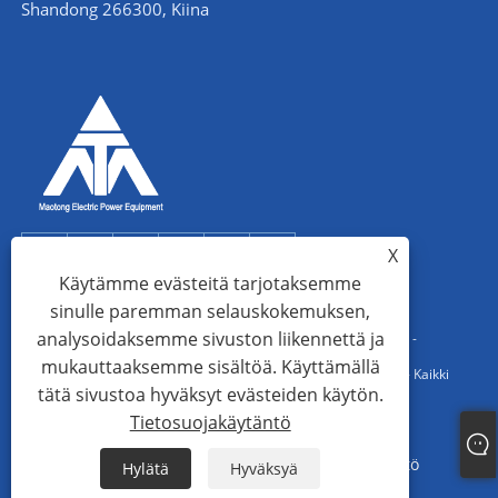
Shandong 266300, Kiina
X
Käytämme evästeitä tarjotaksemme
sinulle paremman selauskokemuksen,
analysoidaksemme sivuston liikennettä ja
Copyright © 2022 Qingdao Maotong Power Equipment Co., Ltd. -
mukauttaaksemme sisältöä. Käyttämällä
Kulmaterästorni, Sähköaseman teräsrakenne, Teräsputkitorni - Kaikki
tätä sivustoa hyväksyt evästeiden käytön.
oikeudet pidätetään.
Tietosuojakäytäntö
Links
Sitemap
RSS
XML
Tietosuojakäytäntö
Hylätä
Hyväksyä