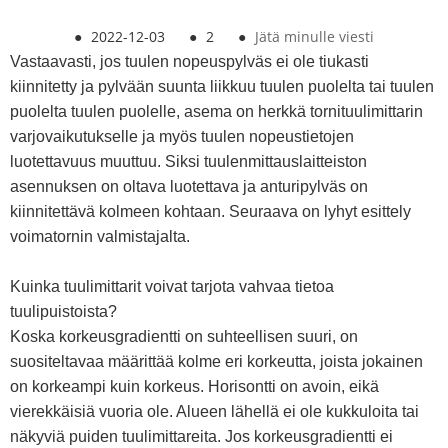
●
2022-12-03
●
2
●
Jätä minulle viesti
Vastaavasti, jos tuulen nopeuspylväs ei ole tiukasti
kiinnitetty ja pylvään suunta liikkuu tuulen puolelta tai tuulen
puolelta tuulen puolelle, asema on herkkä tornituulimittarin
varjovaikutukselle ja myös tuulen nopeustietojen
luotettavuus muuttuu. Siksi tuulenmittauslaitteiston
asennuksen on oltava luotettava ja anturipylväs on
kiinnitettävä kolmeen kohtaan. Seuraava on lyhyt esittely
voimatornin valmistajalta.
Kuinka tuulimittarit voivat tarjota vahvaa tietoa
tuulipuistoista?
Koska korkeusgradientti on suhteellisen suuri, on
suositeltavaa määrittää kolme eri korkeutta, joista jokainen
on korkeampi kuin korkeus. Horisontti on avoin, eikä
vierekkäisiä vuoria ole. Alueen lähellä ei ole kukkuloita tai
näkyviä puiden tuulimittareita. Jos korkeusgradientti ei