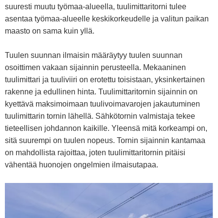
suuresti muutu työmaa-alueella, tuulimittaritorni tulee
asentaa työmaa-alueelle keskikorkeudelle ja valitun paikan
maasto on sama kuin yllä.
Tuulen suunnan ilmaisin määräytyy tuulen suunnan
osoittimen vakaan sijainnin perusteella. Mekaaninen
tuulimittari ja tuuliviiri on erotettu toisistaan, yksinkertainen
rakenne ja edullinen hinta. Tuulimittaritornin sijainnin on
kyettävä maksimoimaan tuulivoimavarojen jakautuminen
tuulimittarin tornin lähellä. Sähkötornin valmistaja tekee
tieteellisen johdannon kaikille. Yleensä mitä korkeampi on,
sitä suurempi on tuulen nopeus. Tornin sijainnin kantamaa
on mahdollista rajoittaa, joten tuulimittaritornin pitäisi
vähentää huonojen ongelmien ilmaisutapaa.