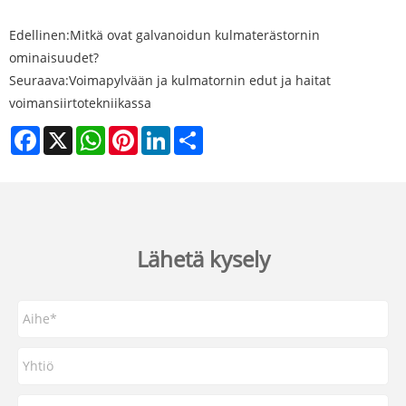
Edellinen:
Mitkä ovat galvanoidun kulmaterästornin
ominaisuudet?
Seuraava:
Voimapylvään ja kulmatornin edut ja haitat
voimansiirtotekniikassa
Facebook
X
WhatsApp
Pinterest
LinkedIn
Share
Lähetä kysely