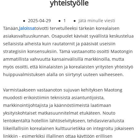
yhteistyölle
●
2025-04-29
●
1
●
Jätä minulle viesti
Tänään,
Jaloissa
toivotti tervetulleeksi tärkeän korealaisen
asiakasvaltuuskunnan. Osapuolet kävivät syvällistä keskustelua
sellaisista aiheista kuin rautatornit ja pääsivät useisiin
strategisiin konsensuksiin. Tämä vastaanotto osoitti Maotongin
ammatillista vahvuutta kansainvälisillä markkinoilla, mutta
myös osoitti, että kiinalaisten ja korealaisten yritysten yhteistyö
huippuvalmistuksen alalla on siirtynyt uuteen vaiheeseen.
Varmistaakseen vastaanoton sujuvan kehityksen Maotong
muodosti erikoistiimin teknisistä asiantuntijoista,
markkinointijohtajista ja käännöstiimeistä laatimaan
yksityiskohtaiset matkasuunnitelmat etukäteen. Nouto
lentokentältä hotelliin lähtöselvitykseen, tehdasvierailuista
liikeillallisiin korealainen kulttuurietikka on integroitu jokaiseen
linkkiin - esimerkiksi illallinen ottaa käyttöön erillisen