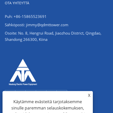
OTA YHTEYTTÄ
Puh: +86-15865523691
Sähköposti: jimmy@qdmttower.com
Osoite: No. 8, Hengrui Road, Jiaozhou District, Qingdao,
Shandong 266300, Kiina
X
Käytämme evästeitä tarjotaksemme
sinulle paremman selauskokemuksen,