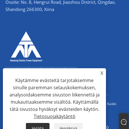
Osoite: No. 8, Hengrui Road, Jiaozhou District, Qingdao,
Shandong 266300, Kiina
X
Käytämme evästeitä tarjotaksemme
sinulle paremman selauskokemuksen,
analysoidaksemme sivuston liikennettä ja
Copyright © 2022 Qingdao Maotong Power Equipment Co., Ltd. -
mukauttaaksemme sisältöä. Käyttämällä
Kulmaterästorni, Sähköaseman teräsrakenne, Teräsputkitorni - Kaikki
tätä sivustoa hyväksyt evästeiden käytön.
oikeudet pidätetään.
Tietosuojakäytäntö
Links
Sitemap
RSS
XML
Tietosuojakäytäntö
Hylätä
Hyväksyä