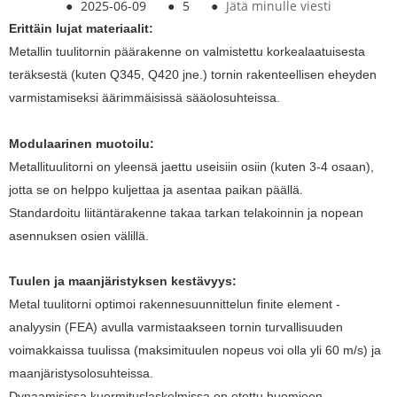
●
2025-06-09
●
5
●
Jätä minulle viesti
Erittäin lujat materiaalit:
Metallin tuulitornin päärakenne on valmistettu korkealaatuisesta
teräksestä (kuten Q345, Q420 jne.) tornin rakenteellisen eheyden
varmistamiseksi äärimmäisissä sääolosuhteissa.
Modulaarinen muotoilu:
Metallituulitorni on yleensä jaettu useisiin osiin (kuten 3-4 osaan),
jotta se on helppo kuljettaa ja asentaa paikan päällä.
Standardoitu liitäntärakenne takaa tarkan telakoinnin ja nopean
asennuksen osien välillä.
Tuulen ja maanjäristyksen kestävyys:
Metal tuulitorni optimoi rakennesuunnittelun finite element -
analyysin (FEA) avulla varmistaakseen tornin turvallisuuden
voimakkaissa tuulissa (maksimituulen nopeus voi olla yli 60 m/s) ja
maanjäristysolosuhteissa.
Dynaamisissa kuormituslaskelmissa on otettu huomioon