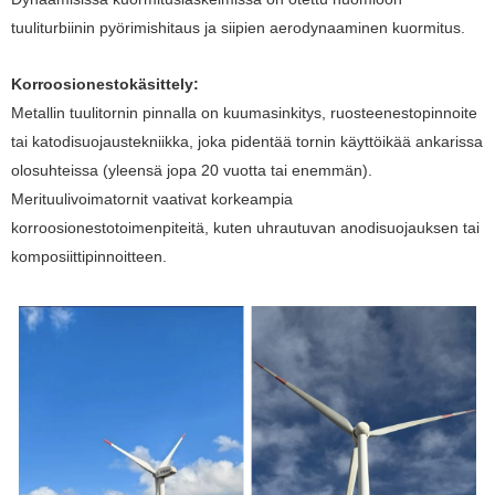
tuuliturbiinin pyörimishitaus ja siipien aerodynaaminen kuormitus.
Korroosionestokäsittely:
Metallin tuulitornin pinnalla on kuumasinkitys, ruosteenestopinnoite
tai katodisuojaustekniikka, joka pidentää tornin käyttöikää ankarissa
olosuhteissa (yleensä jopa 20 vuotta tai enemmän).
Merituulivoimatornit vaativat korkeampia
korroosionestotoimenpiteitä, kuten uhrautuvan anodisuojauksen tai
komposiittipinnoitteen.