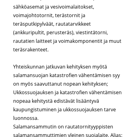
sähköasemat ja vesivoimalaitokset,
voimajohtotornit, terästornit ja
teräsputkipylväät, rautatarvikkeet
(ankkuripultit, perusteräs), viestintätorni,
rautatien laitteet ja voimakomponentit ja muut
teräsrakenteet.
Yhteiskunnan jatkuvan kehityksen myötä
salamansuojan katastrofien vähentämisen syy
on myös saavuttanut nopean kehityksen;
Ukkossuojauksen ja katastrofien vähentämisen
nopeaa kehitystä edistävät lisääntyvä
kaupungistuminen ja ukkossuojauksen tarve
luonnossa.
Salamansammutin on rautatornityyppisten
salamansammuttimien yleinen suojalaite. Alias: