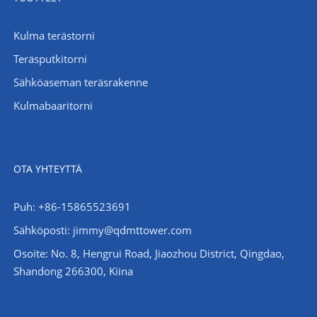
Kulma terästorni
Teräsputkitorni
Sähköaseman teräsrakenne
Kulmabaaritorni
OTA YHTEYTTÄ
Puh: +86-15865523691
Sähköposti: jimmy@qdmttower.com
Osoite: No. 8, Hengrui Road, Jiaozhou District, Qingdao,
Shandong 266300, Kiina