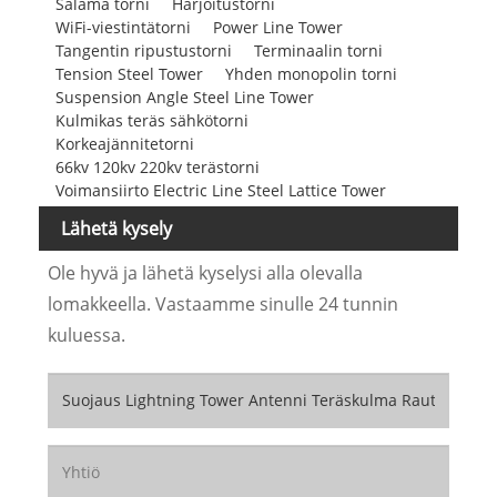
Salama torni
Harjoitustorni
WiFi-viestintätorni
Power Line Tower
Tangentin ripustustorni
Terminaalin torni
Tension Steel Tower
Yhden monopolin torni
Suspension Angle Steel Line Tower
Kulmikas teräs sähkötorni
Korkeajännitetorni
66kv 120kv 220kv terästorni
Voimansiirto Electric Line Steel Lattice Tower
Lähetä kysely
Ole hyvä ja lähetä kyselysi alla olevalla
lomakkeella. Vastaamme sinulle 24 tunnin
kuluessa.