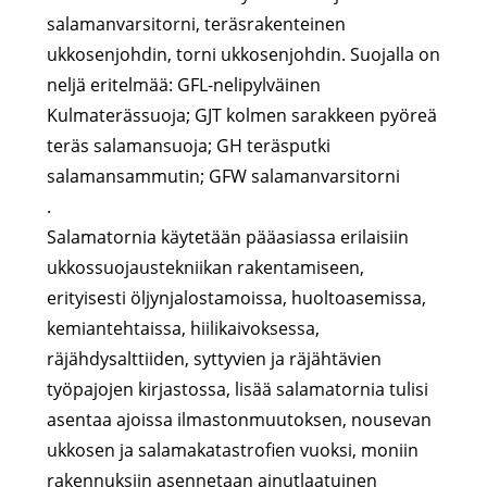
salamanvarsitorni, teräsrakenteinen
ukkosenjohdin, torni ukkosenjohdin. Suojalla on
neljä eritelmää: GFL-nelipylväinen
Kulmaterässuoja; GJT kolmen sarakkeen pyöreä
teräs salamansuoja; GH teräsputki
salamansammutin; GFW salamanvarsitorni
.
Salamatornia käytetään pääasiassa erilaisiin
ukkossuojaustekniikan rakentamiseen,
erityisesti öljynjalostamoissa, huoltoasemissa,
kemiantehtaissa, hiilikaivoksessa,
räjähdysalttiiden, syttyvien ja räjähtävien
työpajojen kirjastossa, lisää salamatornia tulisi
asentaa ajoissa ilmastonmuutoksen, nousevan
ukkosen ja salamakatastrofien vuoksi, moniin
rakennuksiin asennetaan ainutlaatuinen