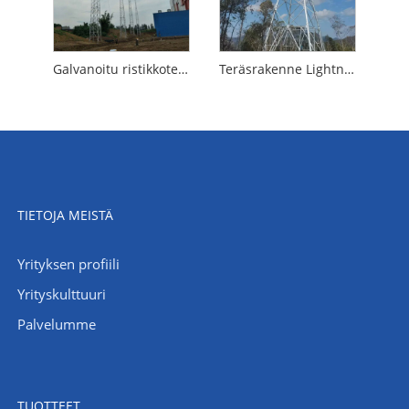
Galvanoitu ristikkoteräs Lightning tukitorni
Teräsrakenne Lightning Tower
TIETOJA MEISTÄ
Yrityksen profiili
Yrityskulttuuri
Palvelumme
TUOTTEET