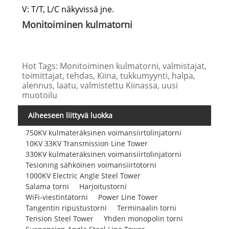
V: T/T, L/C näkyvissä jne.
Monitoiminen kulmatorni
Hot Tags: Monitoiminen kulmatorni, valmistajat,
toimittajat, tehdas, Kiina, tukkumyynti, halpa,
alennus, laatu, valmistettu Kiinassa, uusi
muotoilu
Aiheeseen liittyvä luokka
750KV kulmateräksinen voimansiirtolinjatorni
10KV 33KV Transmission Line Tower
330KV kulmateräksinen voimansiirtolinjatorni
Tesioning sähköinen voimansiirtotorni
1000KV Electric Angle Steel Tower
Salama torni
Harjoitustorni
WiFi-viestintätorni
Power Line Tower
Tangentin ripustustorni
Terminaalin torni
Tension Steel Tower
Yhden monopolin torni