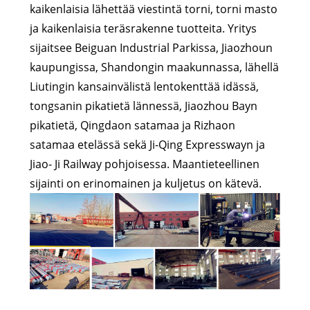
kaikenlaisia ​​lähettää viestintä torni, torni masto
ja kaikenlaisia ​​teräsrakenne tuotteita. Yritys
sijaitsee Beiguan Industrial Parkissa, Jiaozhoun
kaupungissa, Shandongin maakunnassa, lähellä
Liutingin kansainvälistä lentokenttää idässä,
tongsanin pikatietä lännessä, Jiaozhou Bayn
pikatietä, Qingdaon satamaa ja Rizhaon
satamaa etelässä sekä Ji-Qing Expresswayn ja
Jiao- Ji Railway pohjoisessa. Maantieteellinen
sijainti on erinomainen ja kuljetus on kätevä.