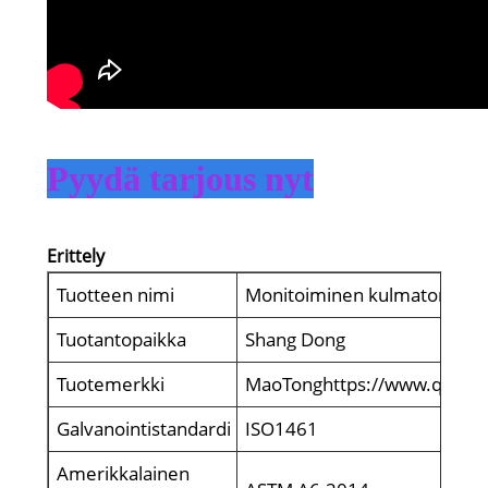
Pyydä tarjous nyt
Erittely
Tuotteen nimi
Monitoiminen kulmatorni
Tuotantopaikka
Shang Dong
Tuotemerkki
MaoTonghttps://www.qdmtt
Galvanointistandardi
ISO1461
Amerikkalainen