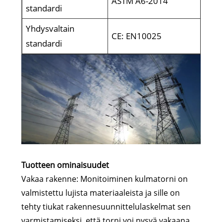
ASTM A6-2014
standardi
Yhdysvaltain
CE: EN10025
standardi
Tuotteen ominaisuudet
Vakaa rakenne: Monitoiminen kulmatorni on
valmistettu lujista materiaaleista ja sille on
tehty tiukat rakennesuunnittelulaskelmat sen
varmistamiseksi, että torni voi pysyä vakaana