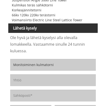
Suspension Angle Steel Line Tower
Kulmikas teräs sähkötorni
Korkeajännitetorni
66kv 120kv 220kv terästorni
Voimansiirto Electric Line Steel Lattice Tower
Lähetä kysely
Ole hyvä ja lähetä kyselysi alla olevalla
lomakkeella. Vastaamme sinulle 24 tunnin
kuluessa.