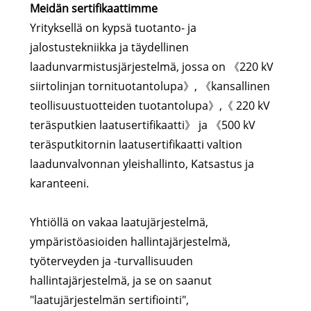
Meidän sertifikaattimme
Yrityksellä on kypsä tuotanto- ja
jalostustekniikka ja täydellinen
laadunvarmistusjärjestelmä, jossa on 《220 kV
siirtolinjan tornituotantolupa》, 《kansallinen
teollisuustuotteiden tuotantolupa》,《 220 kV
teräsputkien laatusertifikaatti》 ja 《500 kV
teräsputkitornin laatusertifikaatti valtion
laadunvalvonnan yleishallinto, Katsastus ja
karanteeni.
Yhtiöllä on vakaa laatujärjestelmä,
ympäristöasioiden hallintajärjestelmä,
työterveyden ja -turvallisuuden
hallintajärjestelmä, ja se on saanut
"laatujärjestelmän sertifiointi",