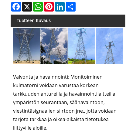
Facebook
X
WhatsApp
Pinterest
LinkedIn
Share
Tuotteen Kuvaus
Valvonta ja havainnointi: Monitoiminen
kulmatorni voidaan varustaa korkean
tarkkuuden antureilla ja havainnointilaitteilla
ympäristön seurantaan, säähavaintoon,
viestintäsignaalien siirtoon jne., jotta voidaan
tarjota tarkkaa ja oikea-aikaista tietotukea
liittyville aloille.