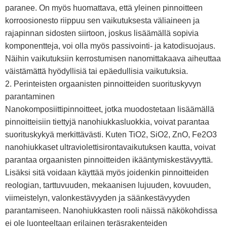
paranee. On myös huomattava, että yleinen pinnoitteen
korroosionesto riippuu sen vaikutuksesta väliaineen ja
rajapinnan sidosten siirtoon, joskus lisäämällä sopivia
komponentteja, voi olla myös passivointi- ja katodisuojaus.
Näihin vaikutuksiin kerrostumisen nanomittakaava aiheuttaa
väistämättä hyödyllisiä tai epäedullisia vaikutuksia.
2. Perinteisten orgaanisten pinnoitteiden suorituskyvyn
parantaminen
Nanokomposiittipinnoitteet, jotka muodostetaan lisäämällä
pinnoitteisiin tiettyjä nanohiukkasluokkia, voivat parantaa
suorituskykyä merkittävästi. Kuten TiO2, SiO2, ZnO, Fe2O3
nanohiukkaset ultraviolettisirontavaikutuksen kautta, voivat
parantaa orgaanisten pinnoitteiden ikääntymiskestävyyttä.
Lisäksi sitä voidaan käyttää myös joidenkin pinnoitteiden
reologian, tarttuvuuden, mekaanisen lujuuden, kovuuden,
viimeistelyn, valonkestävyyden ja säänkestävyyden
parantamiseen. Nanohiukkasten rooli näissä näkökohdissa
ei ole luonteeltaan erilainen teräsrakenteiden