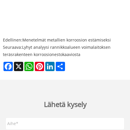
Edellinen:
Menetelmät metallien korroosion estämiseksi
Seuraava:
Lyhyt analyysi rannikkoalueen voimalaitoksen
teräsrakenteen korroosionestokaaviosta
Facebook
X
WhatsApp
Pinterest
LinkedIn
Share
Lähetä kysely