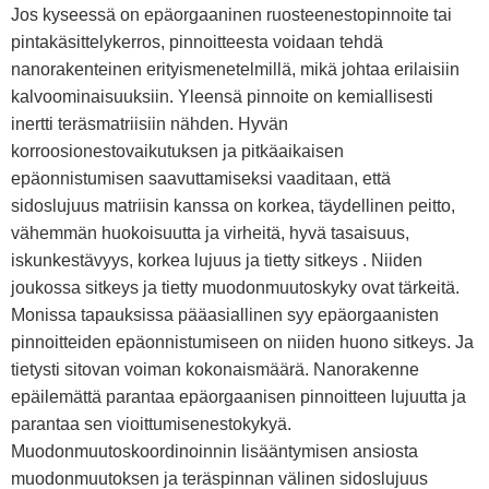
Jos kyseessä on epäorgaaninen ruosteenestopinnoite tai
pintakäsittelykerros, pinnoitteesta voidaan tehdä
nanorakenteinen erityismenetelmillä, mikä johtaa erilaisiin
kalvoominaisuuksiin. Yleensä pinnoite on kemiallisesti
inertti teräsmatriisiin nähden. Hyvän
korroosionestovaikutuksen ja pitkäaikaisen
epäonnistumisen saavuttamiseksi vaaditaan, että
sidoslujuus matriisin kanssa on korkea, täydellinen peitto,
vähemmän huokoisuutta ja virheitä, hyvä tasaisuus,
iskunkestävyys, korkea lujuus ja tietty sitkeys . Niiden
joukossa sitkeys ja tietty muodonmuutoskyky ovat tärkeitä.
Monissa tapauksissa pääasiallinen syy epäorgaanisten
pinnoitteiden epäonnistumiseen on niiden huono sitkeys. Ja
tietysti sitovan voiman kokonaismäärä. Nanorakenne
epäilemättä parantaa epäorgaanisen pinnoitteen lujuutta ja
parantaa sen vioittumisenestokykyä.
Muodonmuutoskoordinoinnin lisääntymisen ansiosta
muodonmuutoksen ja teräspinnan välinen sidoslujuus