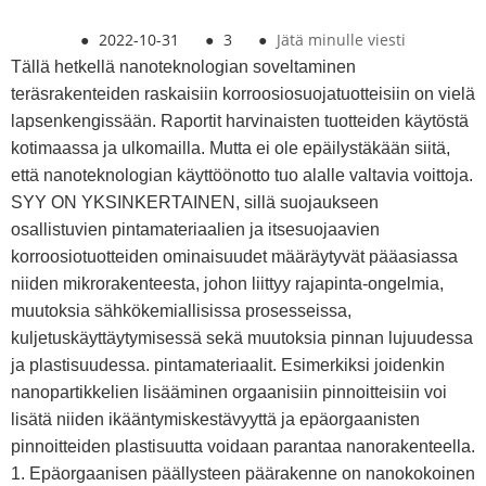
●
2022-10-31
●
3
●
Jätä minulle viesti
Tällä hetkellä nanoteknologian soveltaminen
teräsrakenteiden raskaisiin korroosiosuojatuotteisiin on vielä
lapsenkengissään. Raportit harvinaisten tuotteiden käytöstä
kotimaassa ja ulkomailla. Mutta ei ole epäilystäkään siitä,
että nanoteknologian käyttöönotto tuo alalle valtavia voittoja.
SYY ON YKSINKERTAINEN, sillä suojaukseen
osallistuvien pintamateriaalien ja itsesuojaavien
korroosiotuotteiden ominaisuudet määräytyvät pääasiassa
niiden mikrorakenteesta, johon liittyy rajapinta-ongelmia,
muutoksia sähkökemiallisissa prosesseissa,
kuljetuskäyttäytymisessä sekä muutoksia pinnan lujuudessa
ja plastisuudessa. pintamateriaalit. Esimerkiksi joidenkin
nanopartikkelien lisääminen orgaanisiin pinnoitteisiin voi
lisätä niiden ikääntymiskestävyyttä ja epäorgaanisten
pinnoitteiden plastisuutta voidaan parantaa nanorakenteella.
1. Epäorgaanisen päällysteen päärakenne on nanokokoinen