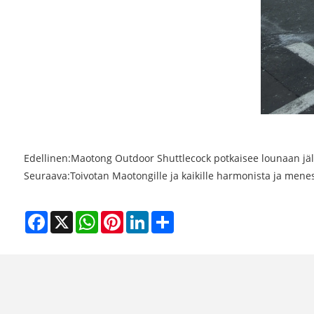
Edellinen:
Maotong Outdoor Shuttlecock potkaisee lounaan jä
Seuraava:
Toivotan Maotongille ja kaikille harmonista ja menes
Facebook
X
WhatsApp
Pinterest
LinkedIn
Share