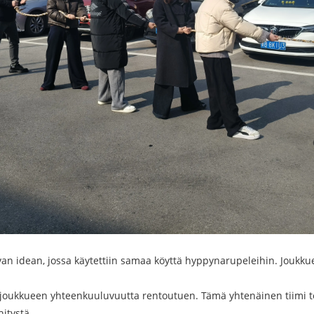
van idean, jossa käytettiin samaa köyttä hyppynarupeleihin. Jouk
sti joukkueen yhteenkuuluvuutta rentoutuen. Tämä yhtenäinen tiimi t
itystä.