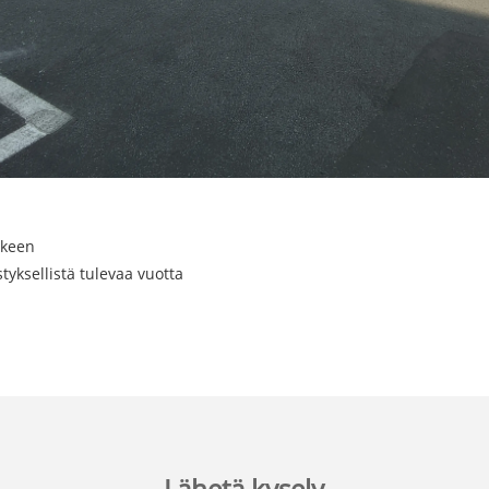
lkeen
tyksellistä tulevaa vuotta
Lähetä kysely