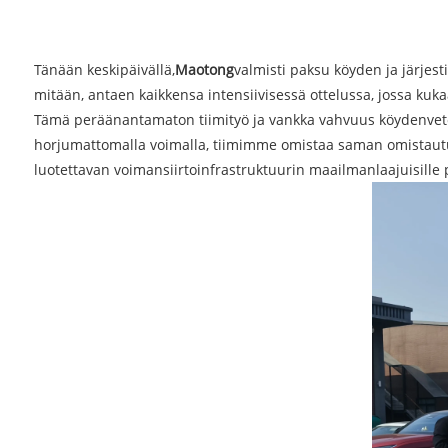
Tänään keskipäivällä,
Maotong
valmisti paksu köyden ja järjesti
mitään, antaen kaikkensa intensiivisessä ottelussa, jossa kuk
Tämä peräänantamaton tiimityö ja vankka vahvuus köydenvetok
horjumattomalla voimalla, tiimimme omistaa saman omistautu
luotettavan voimansiirtoinfrastruktuurin maailmanlaajuisille p