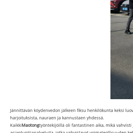
Jännittävän köydenvedon jälkeen fiksu henkilökunta keksi luo
harjoituksista, nauraen ja kannustaen yhdessä.
Kaikki
Maotong
työntekijöillä oli fantastinen aika, mikä vahvi
asiantuntijapalveluita, jotka vahvistavat voimateollisuuden keh