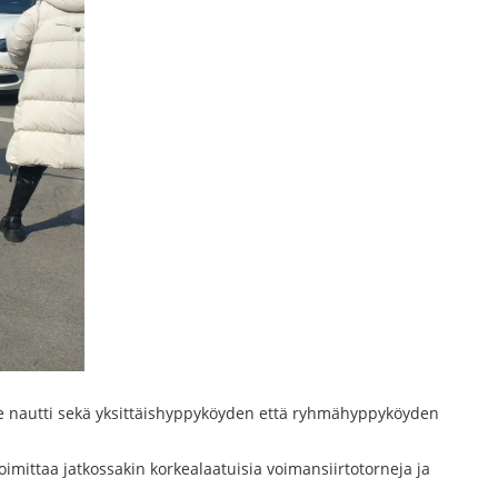
kue nautti sekä yksittäishyppyköyden että ryhmähyppyköyden
oimittaa jatkossakin korkealaatuisia voimansiirtotorneja ja