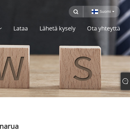
Suomi
Lataa
Lähetä kysely
Ota yhteyttä
ynarua