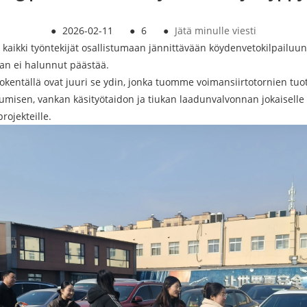
●
2026-02-11
●
6
●
Jätä minulle viesti
 kaikki työntekijät osallistumaan jännittävään köydenvetokilpailuun. 
aan ei halunnut päästää.
entällä ovat juuri se ydin, jonka tuomme voimansiirtotornien tu
misen, vankan käsityötaidon ja tiukan laadunvalvonnan jokaiselle
rojekteille.