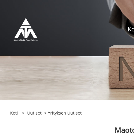
Ko
Koti
>
Uutiset
>
Yrityksen Uutiset
Maoto