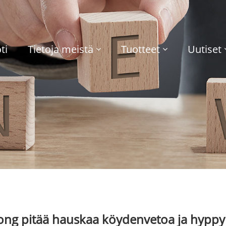
ti
Tietoja meistä
Tuotteet
Uutiset
ng pitää hauskaa köydenvetoa ja hypp